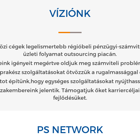
VÍZIÓNK
özi cégek legelismertebb régióbeli pénzügyi-számvite
üzleti folyamat outsourcing piacán.
eink igényeit megértve oldjuk meg számviteli problé
akész szolgáltatásokat ötvözzük a rugalmassággal 
ot építünk,hogy egységes szolgáltatásokat nyújthas
zakembereink jelentik. Támogatjuk őket karriercéljai
fejlődésüket.
PS NETWORK