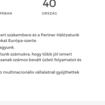
40
PÁBAN
ORSZÁG
mert szakembere és a Partner Hálózatunk
kat Európa-szerte.
agyunk.
ítunk számukra, hogy több jól ismert
anak számos bevált üzleti folyamatot és
 multinacionális vállalatnál gyűjthettek