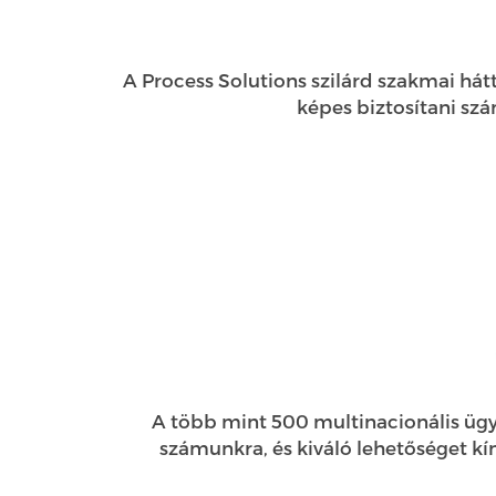
A Process Solutions szilárd szakmai hát
képes biztosítani szá
A több mint 500 multinacionális ügyf
számunkra, és kiváló lehetőséget kí