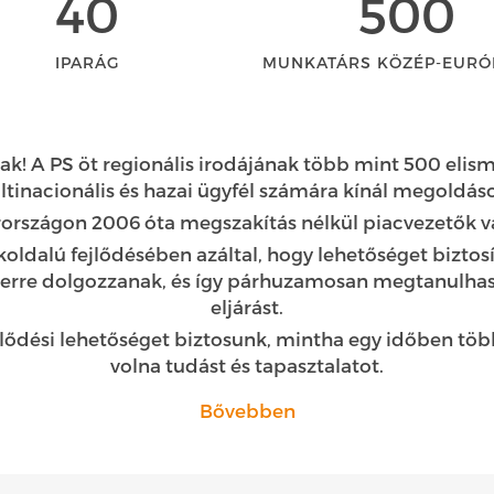
40
500
IPARÁG
MUNKATÁRS KÖZÉP-EURÓ
k! A PS öt regionális irodájának több mint 500 elis
tinacionális és hazai ügyfél számára kínál megoldáso
országon 2006 óta megszakítás nélkül piacvezetők v
oldalú fejlődésében azáltal, hogy lehetőséget biztos
zerre dolgozzanak, és így párhuzamosan megtanulhass
eljárást.
lődési lehetőséget biztosunk, mintha egy időben több
volna tudást és tapasztalatot.
Bővebben