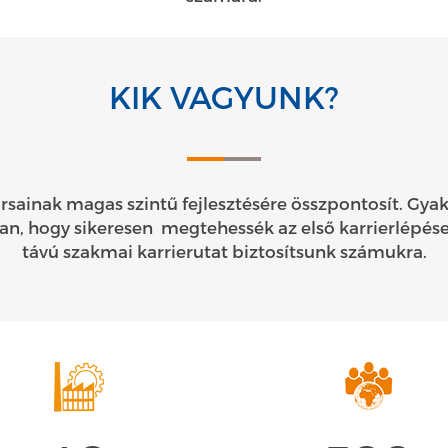
KIK VAGYUNK?
rsainak magas szintű fejlesztésére összpontosít. Gya
an, hogy sikeresen megtehessék az első karrierlépése
távú szakmai karrierutat biztosítsunk számukra.