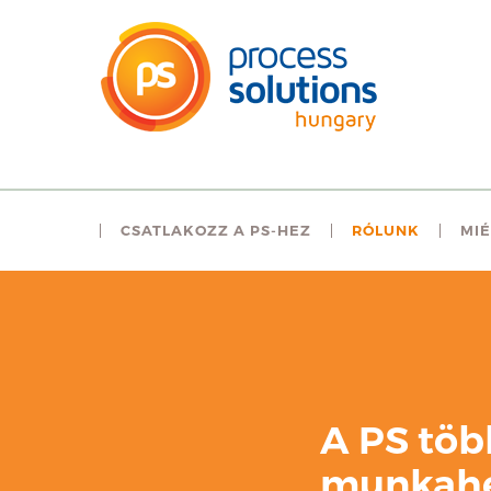
CSATLAKOZZ A PS-HEZ
RÓLUNK
MIÉ
A PS töb
munkahel