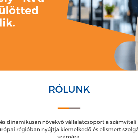
rülötted
ik.
RÓLUNK
 és dinamikusan növekvő vállalatcsoport a számviteli
európai régióban nyújtja kiemelkedő és elismert szolgá
számára.