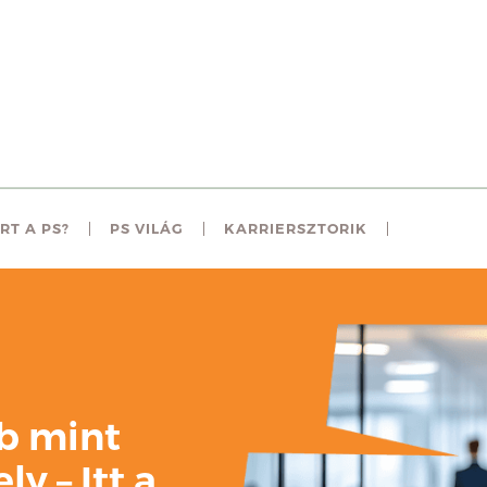
RT A PS?
PS VILÁG
KARRIERSZTORIK
b mint
y – Itt a