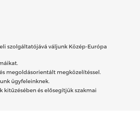
li szolgáltatójává váljunk Közép-Európa
máikat.
és megoldásorientált megközelítéssel.
sunk ügyfeleinknek.
k kitűzésében és elősegítjük szakmai