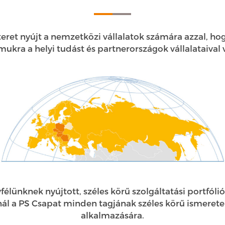
teret nyújt a nemzetközi vállalatok számára azzal, 
mukra a helyi tudást és partnerországok vállalataiva
élünknek nyújtott, széles körű szolgáltatási portfólió
nál a PS Csapat minden tagjának széles körű ismeret
alkalmazására.