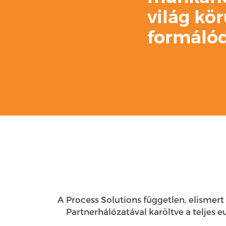
világ kö
formálód
A Process Solutions független, elismert
Partnerhálózatával karöltve a teljes 