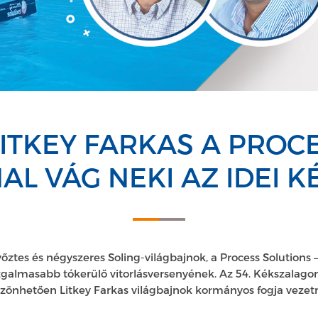
ITKEY FARKAS A PROC
L VÁG NEKI AZ IDEI 
őztes és négyszeres Soling-világbajnok, a Process Solutions
zgalmasabb tókerülő vitorlásversenyének. Az 54. Kékszalag
nhetően Litkey Farkas világbajnok kormányos fogja vezetn