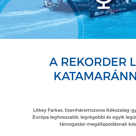
A REKORDER L
KATAMARÁNNA
Litkey Farkas, tizenháromszoros Kékszalag-gy
Európa leghosszabb, legrégebbi és egyik legi
támogatási megállapodásnak köszö