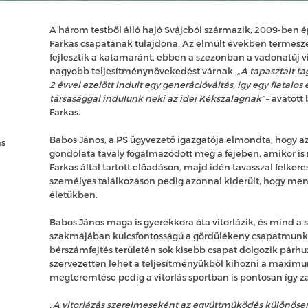
A három testből álló hajó Svájcból származik, 2009-ben ép
Farkas csapatának tulajdona. Az elmúlt években termész
fejlesztik a katamaránt, ebben a szezonban a vadonatúj v
nagyobb teljesítménynövekedést várnak.
„A tapasztalt t
2 évvel ezelőtt indult egy generációváltás, így egy fiatalo
társasággal indulunk neki az idei Kékszalagnak”
– avatott
Farkas.
Babos János, a PS ügyvezető igazgatója elmondta, hogy 
as
gondolata tavaly fogalmazódott meg a fejében, amikor is r
Farkas által tartott előadáson, majd idén tavasszal felkeres
személyes találkozáson pedig azonnal kiderült, hogy men
életükben.
Babos János maga is gyerekkora óta vitorlázik, és mind a
szakmájában kulcsfontosságú a gördülékeny csapatmunka
bérszámfejtés területén sok kisebb csapat dolgozik párhu
szervezetten lehet a teljesítményükből kihozni a maximum
megteremtése pedig a vitorlás sportban is pontosan így za
„A vitorlázás szerelmeseként az együttműködés különöse