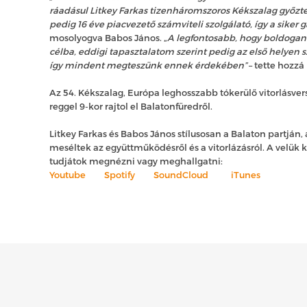
ráadásul Litkey Farkas tizenháromszoros Kékszalag győztes
pedig 16 éve piacvezető számviteli szolgálató, így a siker g
mosolyogva Babos János. „
A legfontosabb, hogy boldogan 
célba, eddigi tapasztalatom szerint pedig az első helyen 
így mindent megteszünk ennek érdekében”
– tette hozzá
Az 54. Kékszalag, Európa leghosszabb tókerülő vitorlásvers
reggel 9-kor rajtol el Balatonfüredről.
Litkey Farkas és Babos János stílusosan a Balaton partján,
meséltek az együttműködésről és a vitorlázásról. A velük k
tudjátok megnézni vagy meghallgatni:
Youtube
Spotify
SoundCloud
iTunes