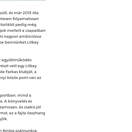
ült, és már 2015 óta
etesen folyamatosan
itorlától pedig még
agok mellett a csapatban
s és nagyon ambiciózus
 be bennünket Litkey
az együttműködés
észt vett egy Litkey
te Farkas klubját, a
nyi közös pont van az
 sportban, mind a
. A könyvelés és
zamosan, és csakis jól
ot, ez a fajta összhang
jlik.
n fontos számunkra,