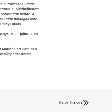
, a Process Solutions
arantált”
–büszkélkedett
szeretnénk befutni a
szoktunk boldogok lenni,
 Litkey Farkas.
enye, 2022. július 14-én
 a Marina Port Hotelben
észült podcastot itt
Következő