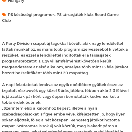
Hungary
PS közösségi programok, PS társasjáték klub, Board Game
Club
A Party Division csapat új tagokkal bővült, akik nagy lendülettel
láttak munkához, és máris több program szervezéséből kivették a
részüket, és ezzel a lendülettel indították el a társasjáték
programsorozatot is. Egy villámfelmérést követően került
megrendezésre az első alkalom, amelyre több mint 15 féle játékot
hozott be ízelítőként több mint 20 csapattag.
A napi feladatokat lerakva az egyik ebédlőben gyűltek össze az
izgatott résztvevők egy közel 3 órás játékra, többen akár 2-3 félével
is játszottak pár kört, vagy éppen bemutatták kedvenceiket a
többi érdeklődőnek.
„Szerintem első alkalomhoz képest, illetve a nyári
szabadságolásokat is figyelembe véve, kifejezetten jó, hogy ilyen
sokan eljöttek, főleg a hét közepén. Rengeteg játékot hozott a
csapat. Számomra is sok új volt köztük, meg is akadt páron a
szemem, amelyeket mindenképpen szeretnék majd kipróbálni.