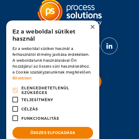
×
Ez a weboldal sütiket
használ
KÖVESS MINKET
Ez a weboldal sütiket használ a
felhasználói élmény javítása érdekében.
A weboldalunk használatával Ön
hozzájárul az összes süti használatához,
a Cookie szabályzatunknak megfelelően.
Bővebben
Nyitott pozícióink
ELENGEDHETETLENÜL
SZÜKSÉGES
TELJESÍTMÉNY
CÉLZÁS
KAPCSOLAT
FUNKCIONALITÁS
H-1134 Budapest, Váci út 33
ÖSSZES ELFOGADÁSA
+36 1 451 7100