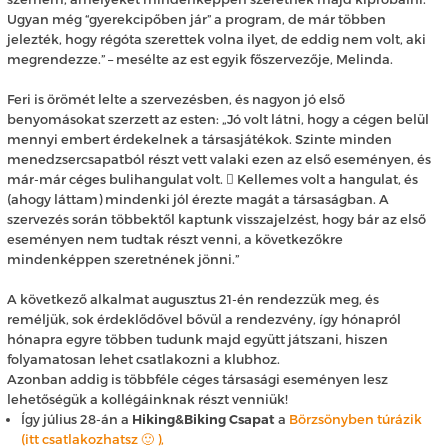
Ugyan még “gyerekcipőben jár” a program, de már többen
jelezték, hogy régóta szerettek volna ilyet, de eddig nem volt, aki
megrendezze.” – mesélte az est egyik főszervezője, Melinda.
Feri is örömét lelte a szervezésben, és nagyon jó első
benyomásokat szerzett az esten: „Jó volt látni, hogy a cégen belül
mennyi embert érdekelnek a társasjátékok. Szinte minden
menedzsercsapatból részt vett valaki ezen az első eseményen, és
már-már céges bulihangulat volt.  Kellemes volt a hangulat, és
(ahogy láttam) mindenki jól érezte magát a társaságban. A
szervezés során többektől kaptunk visszajelzést, hogy bár az első
eseményen nem tudtak részt venni, a következőkre
mindenképpen szeretnének jönni.”
A következő alkalmat augusztus 21-én rendezzük meg, és
reméljük, sok érdeklődővel bővül a rendezvény, így hónapról
hónapra egyre többen tudunk majd együtt játszani, hiszen
folyamatosan lehet csatlakozni a klubhoz.
Azonban addig is többféle céges társasági eseményen lesz
lehetőségük a kollégáinknak részt venniük!
Így július 28-án a
Hiking&Biking
Csapat
a
Börzsönyben túrázik
(itt csatlakozhatsz
🙂
),