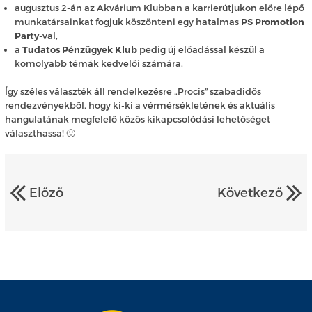
augusztus 2-án az Akvárium Klubban a karrierútjukon előre lépő
munkatársainkat fogjuk köszönteni egy hatalmas
PS Promotion
Party
-val,
a
Tudatos Pénzügyek Klub
pedig új előadással készül a
komolyabb témák kedvelői számára.
Így széles választék áll rendelkezésre „Procis” szabadidős
rendezvényekből, hogy ki-ki a vérmérsékletének és aktuális
hangulatának megfelelő közös kikapcsolódási lehetőséget
választhassa! 🙂
Előző
Következő