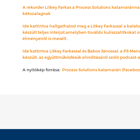
A rekorder Litkey Farkas a Process Solutions katamaránnal
kékszalagnak
Ide kattintva hallgathatod meg a Litkey Farkassal a bala
készült teljes interjút,amelyben további kulisszatitkokat 
élményeiről is mesélt
.
Ide kattintva Litkey Farkassal és Babos Jánossal, a PS Ma
készült, az együttműködésük elindításáról szóló podcast
A nyitókép forrása:
Process Solutions katamarán (Faceboo