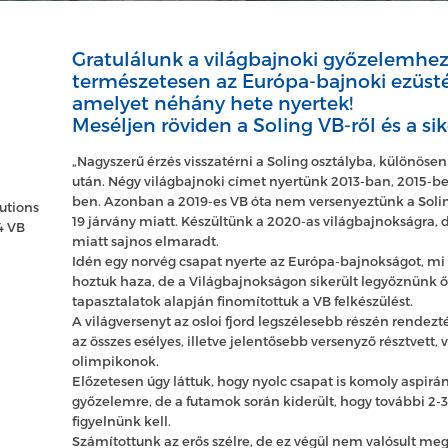
Gratulálunk a világbajnoki győzelemhez
természetesen az Európa-bajnoki ezüst
amelyet néhány hete nyertek!
Meséljen röviden a Soling VB-ről és a sik
„Nagyszerű érzés visszatérni a Soling osztályba, különösen
után. Négy világbajnoki címet nyertünk 2013-ban, 2015-be
ben. Azonban a 2019-es VB óta nem versenyeztünk a Soli
utions
19 járvány miatt. Készültünk a 2020-as világbajnokságra, d
4 VB
miatt sajnos elmaradt.
Idén egy norvég csapat nyerte az Európa-bajnokságot, mi
hoztuk haza, de a Világbajnokságon sikerült legyőznünk ő
tapasztalatok alapján finomítottuk a VB felkészülést.
A világversenyt az osloi fjord legszélesebb részén rende
az összes esélyes, illetve jelentősebb versenyző résztvett,
olimpikonok.
Előzetesen úgy láttuk, hogy nyolc csapat is komoly aspirán
győzelemre, de a futamok során kiderült, hogy további 2-3 
figyelnünk kell.
Számítottunk az erős szélre, de ez végül nem valósult meg