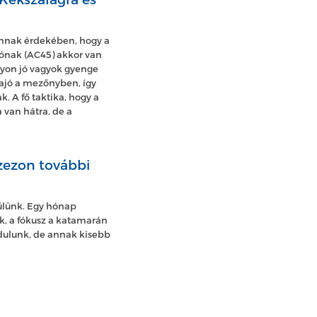
annak érdekében, hogy a
jónak (AC45) akkor van
agyon jó vagyok gyenge
hajó a mezőnyben, így
. A fő taktika, hogy a
van hátra, de a
szezon további
ülünk. Egy hónap
k, a fókusz a katamarán
ndulunk, de annak kisebb