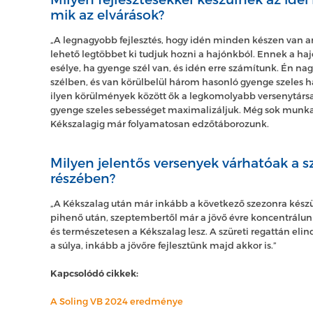
mik az elvárások?
„A legnagyobb fejlesztés, hogy idén minden készen van 
lehető legtöbbet ki tudjuk hozni a hajónkból. Ennek a ha
esélye, ha gyenge szél van, és idén erre számítunk. Én n
szélben, és van körülbelül három hasonló gyenge szeles 
ilyen körülmények között ők a legkomolyabb versenytársak
gyenge szeles sebességet maximalizáljuk. Még sok munka 
Kékszalagig már folyamatosan edzőtáborozunk.
Milyen jelentős versenyek várhatóak a 
részében?
„A Kékszalag után már inkább a következő szezonra kész
pihenő után, szeptembertől már a jövő évre koncentrálun
és természetesen a Kékszalag lesz. A szüreti regattán eli
a súlya, inkább a jövőre fejlesztünk majd akkor is.”
Kapcsolódó cikkek:
A Soling VB 2024 eredménye