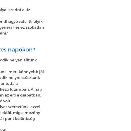
ai szerint a tíz
dhagyó volt: Itt folyik
enerál, és ez szokatlan
lni.”
yes napokon?
sodik helyen álltunk
gunk, mert könnyebb jól
lcadik helyre csúsztunk
rántotta a
tkező futamban. A nap
n az erő a csapatban,
 volt.
elyet szereztünk, ezzel
felektől, míg a mezőny
 pár pont különbség
mok.