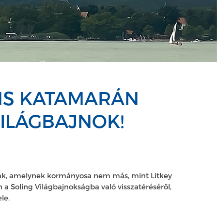
ONS KATAMARÁN
ILÁGBAJNOK!
nak, amelynek kormányosa nem más, mint Litkey
n a Soling Világbajnokságba való visszatéréséről,
le.