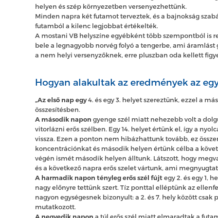
helyen és szép környezetben versenyezhettünk.
Minden napra két futamot terveztek, és a bajnokság szabály
futamból a kilenc legjobbat értékelték.
A mostani VB helyszíne egyébként több szempontból is ren
bele a legnagyobb norvég folyó a tengerbe, ami áramlást g
a nem helyi versenyzőknek, erre pluszban oda kellett figye
Hogyan alakultak az eredmények az eg
„Az első nap egy
4. és egy 3. helyet szereztünk, ezzel a má
összesítésben.
A második napon
gyenge szél miatt nehezebb volt a dol
vitorlázni erős szélben. Egy 14. helyet értünk el, így a nyo
vissza. Ezen a ponton nem hibázhattunk tovább, ez össze
koncentrációnkat és második helyen értünk célba a köve
végén ismét második helyen álltunk. Látszott, hogy megva
és a következő napra erős szelet vártunk, ami megnyugtató
A harmadik napon tényleg erős szél fújt
egy 2. és egy 1, h
nagy előnyre tettünk szert. Tíz ponttal elléptünk az ellen
nagyon egységesnek bizonyult: a 2. és 7. hely között csak
mutatkozott.
A negyedik napon
a túl erős szél miatt elmaradtak a futa