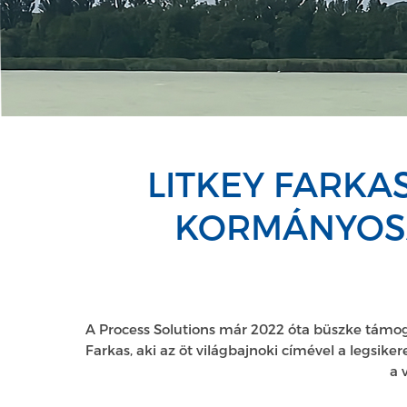
LITKEY FARKA
KORMÁNYOSA
A Process Solutions már 2022 óta büszke támo
Farkas, aki az öt világbajnoki címével a legsike
a 