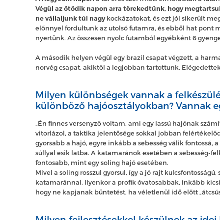
Végül az ötödik napon arra törekedtünk, hogy megtartsu
ne vállaljunk túl nagy
kockázatokat, és ezt jól sikerült m
előnnyel fordultunk az utolsó futamra, és ebből hat pont m
nyertünk. Az összesen nyolc futamból egyébként 6 gyenge 
A második helyen végül egy brazil csapat végzett, a harm
norvég csapat, akiktől a legjobban tartottunk. Elégedette
Milyen különbségek vannak a felkészül
különböző hajóosztályokban? Vannak e
„Én finnes versenyző voltam, ami egy lassú hajónak számí
vitorlázol, a taktika jelentősége sokkal jobban felértékel
gyorsabb a hajó, egyre inkább a sebesség válik fontossá, a
súllyal esik latba. A katamaránok esetében a sebesség-fel
fontosabb, mint egy soling hajó esetében.
Mivel a soling rosszul gyorsul, így a jó rajt kulcsfontosság
katamaránnal. Ilyenkor a profik óvatosabbak, inkább kicsi
hogy ne kapjanak büntetést, ha véletlenül idő előtt „átcsú
Milyen fejlesztésekkel készülnek az idei