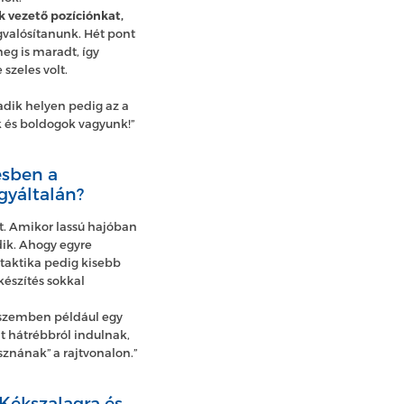
k vezető pozíciónkat,
egvalósítanunk. Hét pont
eg is maradt, így
szeles volt.
adik helyen pedig az a
k és boldogok vagyunk!”
ésben a
gyáltalán?
t. Amikor lassú hajóban
ődik. Ahogy egyre
 taktika pedig kisebb
készítés sokkal
ú, szemben például egy
t hátrébbról indulnak,
sznának” a rajtvonalon.”
 Kékszalagra és