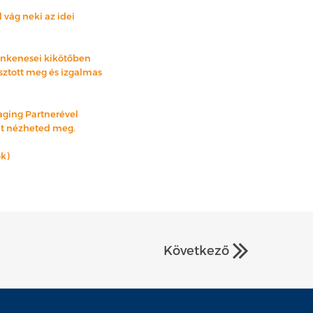
 vág neki az idei
tonkenesei kikötőben
osztott meg és izgalmas
naging Partnerével
-et nézheted meg.
k)
Következő