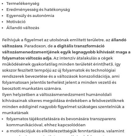
Termelékenység
Eredményesség és hatékonyság
Egyensúly és autonómia
Motiváció
Állandó változás
Felhívjuk a figyelmet az utolsónak említett területre, az
állandó
változásra
. Paradoxon, de
a digitális transzformáció
változásmenedzsmentjének egyik legnagyobb kihívását maga a
folyamatos változás adja.
Az intenzív átalakulás a cégek
működésének gyakorlatilag minden területét érint(het)i, így
sokszor feszített tempójú az új folyamatok és technológiai
rendszerek bevezetése és a változások konszolidációja, ami
folyamatosan jelentős terhelést jelent a minden vezető és
beosztott munkatárs számára.
Ilyen helyzetben a változásmenedzsment humánoldali
kihívásainak sikeres megoldása érdekében a felsővezetőknek
minden eddiginél nagyobb figyelmet szükséges szentelniük a
munkatársak
folyamatos tájékoztatására és bevonására transzparens
kommunikációval, ehhez kapcsolódóan
a motivációjuk és elkötelezettségük fenntartására, valamint