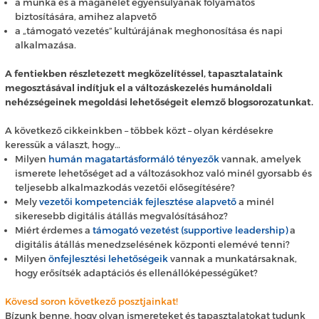
a munka és a magánélet egyensúlyának folyamatos
biztosítására, amihez alapvető
a „támogató vezetés” kultúrájának meghonosítása és napi
alkalmazása.
A fentiekben részletezett megközelítéssel, tapasztalataink
megosztásával indítjuk el a változáskezelés humánoldali
nehézségeinek megoldási lehetőségeit elemző blogsorozatunkat.
A következő cikkeinkben – többek közt – olyan kérdésekre
keressük a választ, hogy…
Milyen
humán magatartásformáló tényezők
vannak, amelyek
ismerete lehetőséget ad a változásokhoz való minél gyorsabb és
teljesebb alkalmazkodás vezetői elősegítésére?
Mely
vezetői kompetenciák fejlesztése alapvető
a minél
sikeresebb digitális átállás megvalósításához?
Miért érdemes a
támogató vezetést (supportive leadership)
a
digitális átállás menedzselésének központi elemévé tenni?
Milyen
önfejlesztési lehetőségeik
vannak a munkatársaknak,
hogy erősítsék adaptációs és ellenállóképességüket?
Kövesd soron következő posztjainkat!
Bízunk benne, hogy olyan ismereteket és tapasztalatokat tudunk