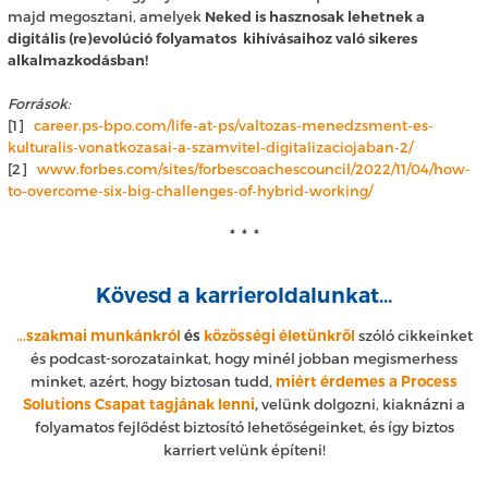
majd megosztani, amelyek
Neked is hasznosak lehetnek a
digitális (re)evolúció folyamatos kihívásaihoz való sikeres
alkalmazkodásban!
Források:
[1]
career.ps-bpo.com/life-at-ps/valtozas-menedzsment-es-
kulturalis-vonatkozasai-a-szamvitel-digitalizaciojaban-2/
[2]
www.forbes.com/sites/forbescoachescouncil/2022/11/04/how-
to-overcome-six-big-challenges-of-hybrid-working/
* * *
Kövesd a karrieroldalunkat…
…szakmai munkánkról
és
közösségi életünkről
szóló cikkeinket
és podcast-sorozatainkat, hogy minél jobban megismerhess
minket, azért, hogy biztosan tudd,
miért érdemes a Process
Solutions Csapat tagjának lenni
,
velünk dolgozni, kiaknázni a
folyamatos fejlődést biztosító lehetőségeinket, és így biztos
karriert velünk építeni!