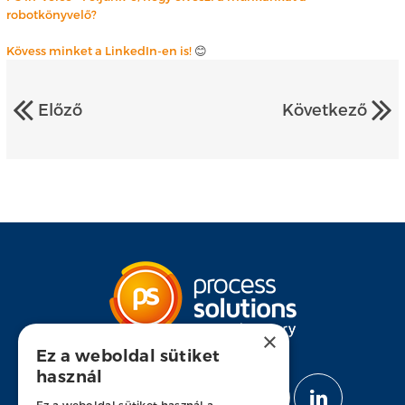
robotkönyvelő?
Kövess minket a LinkedIn-en is!
😊
Előző
Következő
×
Ez a weboldal sütiket
használ
KÖVESS MINKET