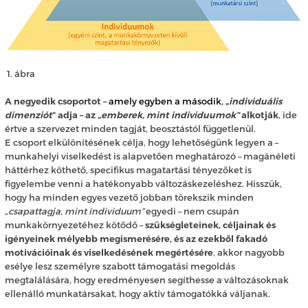
ábra
A negyedik csoportot –
amely egyben a második,
„
individuális
dimenziót
” adja – az
„emberek, mint individuumok”
alkotják
, ide
értve a szervezet minden tagját, beosztástól függetlenül.
E csoport elkülönítésének célja, hogy lehetőségünk legyen a –
munkahelyi viselkedést is alapvetően meghatározó – magánéleti
háttérhez köthető, specifikus magatartási tényezőket is
figyelembe venni a hatékonyabb változáskezeléshez. Hisszük,
hogy ha minden egyes vezető jobban törekszik minden
„
csapattagja, mint individuum”
egyedi – nem csupán
munkakörnyezetéhez kötődő –
szükségleteinek, céljainak és
igényeinek mélyebb megismerésére, és az ezekből fakadó
motivációinak és viselkedésének megértésére
, akkor nagyobb
esélye lesz személyre szabott támogatási megoldás
megtalálására, hogy eredményesen segíthesse a változásoknak
ellenálló munkatársakat, hogy aktív támogatókká váljanak.