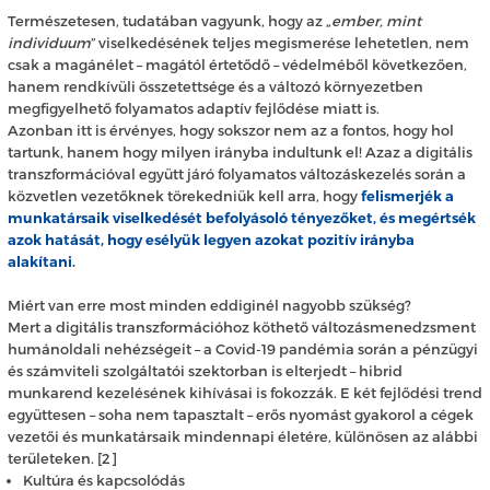
Természetesen, tudatában vagyunk, hogy az „
ember, mint
individuum
” viselkedésének teljes megismerése lehetetlen, nem
csak a magánélet – magától értetődő – védelméből következően,
hanem rendkívüli összetettsége és a változó környezetben
megfigyelhető folyamatos adaptív fejlődése miatt is.
Azonban itt is érvényes, hogy sokszor nem az a fontos, hogy hol
tartunk, hanem hogy milyen irányba indultunk el! Azaz a digitális
transzformációval együtt járó folyamatos változáskezelés során a
közvetlen vezetőknek törekedniük kell arra, hogy
felismerjék a
munkatársaik viselkedését befolyásoló tényezőket, és megértsék
azok hatását, hogy esélyük legyen azokat pozitív irányba
alakítani.
Miért van erre most minden eddiginél nagyobb szükség?
Mert a digitális transzformációhoz köthető változásmenedzsment
humánoldali nehézségeit – a Covid-19 pandémia során a pénzügyi
és számviteli szolgáltatói szektorban is elterjedt – hibrid
munkarend kezelésének kihívásai is fokozzák. E két fejlődési trend
együttesen – soha nem tapasztalt – erős nyomást gyakorol a cégek
vezetői és munkatársaik mindennapi életére, különösen az alábbi
területeken. [2]
Kultúra és kapcsolódás