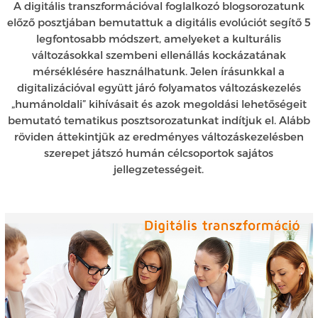
A digitális transzformációval foglalkozó blogsorozatunk
előző posztjában bemutattuk a digitális evolúciót segítő 5
legfontosabb módszert, amelyeket a kulturális
változásokkal szembeni ellenállás kockázatának
mérséklésére használhatunk. Jelen írásunkkal a
digitalizációval együtt járó folyamatos változáskezelés
„humánoldali” kihívásait és azok megoldási lehetőségeit
bemutató tematikus posztsorozatunkat indítjuk el. Alább
röviden áttekintjük az eredményes változáskezelésben
szerepet játszó humán célcsoportok sajátos
jellegzetességeit.