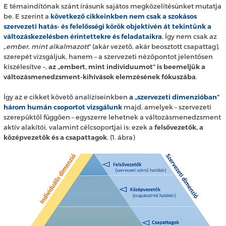
E témaindítónak szánt írásunk sajátos megközelítésünket mutatja
be. E szerint a
következő cikkeinkben nem csak a szokásos
szervezeti hatás- és felelősségi körök objektívén át tekintünk a
változáskezelésben érintettekre és feladataikra
.
Így nem csak az
„
ember, mint alkalmazott
” (akár vezető, akár beosztott csapattag),
szerepét vizsgáljuk, hanem – a szervezeti nézőpontot jelentősen
kiszélesítve –,
az „embert, mint individuumot” is beemeljük a
változásmenedzsment-kihívások elemzésének fókuszába
.
Így az e cikket követő analíziseinkben
a „szervezeti dimenzióban”
három humán csoportot vizsgálunk
majd, amelyek – szervezeti
szerepüktől függően – egyszerre lehetnek a változásmenedzsment
aktív alakítói, valamint célcsoportjai is: ezek a
felsővezetők, a
középvezetők és a csapattagok
.
(1. ábra)