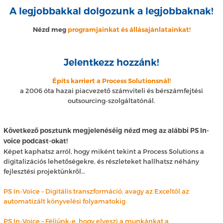
A legjobbakkal dolgozunk a legjobbaknak!
Nézd meg
programjainkat és állásajánlatainkat!
Jelentkezz hozzánk!
Építs karriert a Process Solutionsnál!
a 2006 óta hazai piacvezető számviteli és bérszámfejtési
outsourcing-szolgáltatónál.
Következő posztunk megjelenéséig nézd meg az alábbi PS In-
voice podcast-okat!
Képet kaphatsz arról, hogy miként tekint a Process Solutions a
digitalizációs lehetőségekre, és részleteket hallhatsz néhány
fejlesztési projektünkről…
PS In-Voice – Digitális transzformáció, avagy az Exceltől az
automatizált könyvelési folyamatokig
PS In-Voice – Féljünk-e, hogy elveszi a munkánkat a