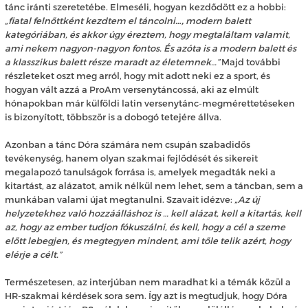
tánc iránti szeretetébe. Elmeséli, hogyan kezdődött ez a hobbi:
„fiatal felnőttként kezdtem el táncolni
…,
modern balett
kategóriában, és akkor úgy éreztem, hogy megtaláltam valamit,
ami nekem nagyon-nagyon fontos. És azóta is a modern balett és
a klasszikus balett része maradt az életemnek…”
Majd további
részleteket oszt meg arról, hogy mit adott neki ez a sport, és
hogyan vált azzá a ProAm versenytáncossá, aki az elmúlt
hónapokban már külföldi latin versenytánc-megmérettetéseken
is bizonyított, többször is a dobogó tetejére állva.
Azonban a tánc Dóra számára nem csupán szabadidős
tevékenység, hanem olyan szakmai fejlődését és sikereit
megalapozó tanulságok forrása is, amelyek megadták neki a
kitartást, az alázatot, amik nélkül nem lehet, sem a táncban, sem a
munkában valami újat megtanulni. Szavait idézve:
„Az új
helyzetekhez való hozzáálláshoz is … kell alázat, kell a kitartás, kell
az, hogy az ember tudjon fókuszálni, és kell, hogy a cél a szeme
előtt lebegjen, és megtegyen mindent, ami tőle telik azért, hogy
elérje a célt.”
Természetesen, az interjúban nem maradhat ki a témák közül a
HR-szakmai kérdések sora sem. Így azt is megtudjuk, hogy Dóra