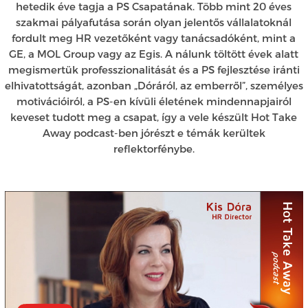
hetedik éve tagja a PS Csapatának. Több mint 20 éves
szakmai pályafutása során olyan jelentős vállalatoknál
fordult meg HR vezetőként vagy tanácsadóként, mint a
GE, a MOL Group vagy az Egis. A nálunk töltött évek alatt
megismertük professzionalitását és a PS fejlesztése iránti
elhivatottságát, azonban „Dóráról, az emberről”, személyes
motivációiról, a PS-en kívüli életének mindennapjairól
keveset tudott meg a csapat, így a vele készült Hot Take
Away podcast-ben jórészt e témák kerültek
reflektorfénybe.