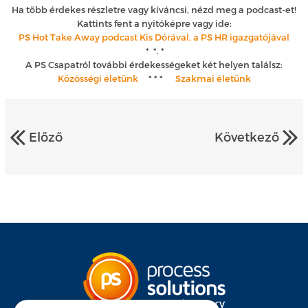
Ha több érdekes részletre vagy kíváncsi, nézd meg a podcast-et!
Kattints fent a nyitóképre vagy ide:
PS Hot Take Away podcast Kis Dórával, a PS HR igazgatójával
* *. *
A PS Csapatról további érdekességeket két helyen találsz:
Közösségi életünk
* * *
Szakmai életünk
Előző
Következő