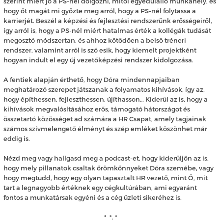
szerint miért jó a PS-nél dolgozni, mitől egyedülálló munkahely, és
hogy őt magát mi győzte meg arról, hogy a PS-nél folytassa a
karrierjét. Beszél a képzési és fejlesztési rendszerünk erősségeiről,
így arról is, hogy a PS-nél miért hatalmas érték a kollégák tudását
megosztó módszertan, és ahhoz kötődően a belső tréneri
rendszer, valamint arról is szó esik, hogy kiemelt projektként
hogyan indult el egy új vezetőképzési rendszer kidolgozása.
A fentiek alapján érthető, hogy Dóra mindennapjaiban
meghatározó szerepet játszanak a folyamatos kihívások, így az,
hogy építhessen, fejleszthessen, újíthasson… Kiderül az is, hogy a
kihívások megvalósításához erős, támogató hátországot és
összetartó közösséget ad számára a HR Csapat, amely tagjainak
számos szívmelengető élményt és szép emléket köszönhet már
eddig is.
Nézd meg vagy hallgasd meg a podcast-et, hogy kiderüljön az is,
hogy mely pillanatok csaltak örömkönnyeket Dóra szemébe
,
vagy
hogy megtudd, hogy egy olyan tapasztalt HR vezető, mint Ő, mit
tart a legnagyobb értéknek egy cégkultúrában, ami egyaránt
fontos a munkatársak egyéni és a cég üzleti sikeréhez is.
* *. *