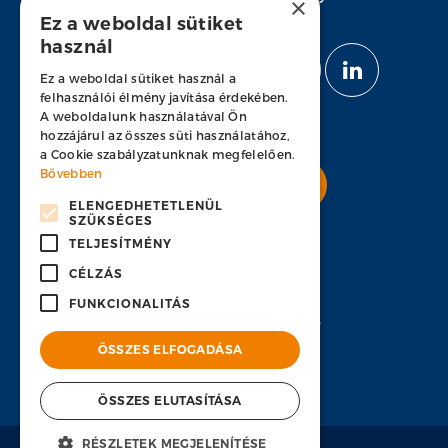
×
Ez a weboldal sütiket
használ
KÖVESS MINKET
Ez a weboldal sütiket használ a
felhasználói élmény javítása érdekében.
A weboldalunk használatával Ön
hozzájárul az összes süti használatához,
a Cookie szabályzatunknak megfelelően.
Bővebben
Nyitott pozícióink
ELENGEDHETETLENÜL
SZÜKSÉGES
TELJESÍTMÉNY
CÉLZÁS
KAPCSOLAT
FUNKCIONALITÁS
H-1134 Budapest, Váci út 33
ÖSSZES ELFOGADÁSA
+36 1 451 7100
hr-hu@ps-bpo.com
ÖSSZES ELUTASÍTÁSA
RÉSZLETEK MEGJELENÍTÉSE