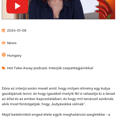
2024-01-08
News
Hungary
Hot Take Away podcast, Interjúk csapattagjainkkal
Dóra az interjú során mesél arról, hogy milyen élmény egy kutya
gazdájának lenni, és hogy igazából melyik fél is választja ki a társat
az állat és az ember kapcsolatában
,
és hogy mit tanácsol azoknak,
akik most fontolgatják, hogy „kutyásokká válnak”.
Majd betekintést enged élete egyik meghatározó szegletébe − a