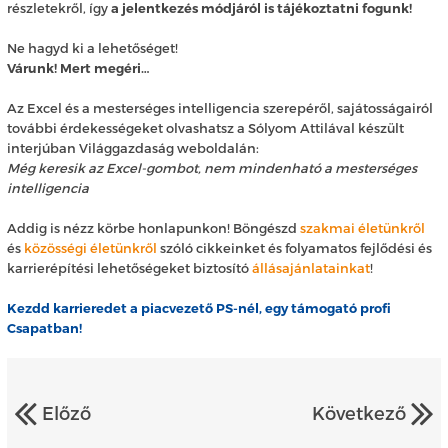
részletekről, így
a jelentkezés módjáról is tájékoztatni fogunk!
Ne hagyd ki a lehetőséget!
Várunk! Mert megéri…
Az Excel és a mesterséges intelligencia szerepéről, sajátosságairól
további érdekességeket olvashatsz a Sólyom Attilával készült
interjúban Világgazdaság weboldalán:
Még keresik az Excel-gombot, nem mindenható a mesterséges
intelligencia
Addig is nézz körbe honlapunkon! Böngészd
szakmai életünkről
és
közösségi életünkről
szóló cikkeinket és folyamatos fejlődési és
karrierépítési lehetőségeket biztosító
állásajánlatainkat
!
Kezdd karrieredet a piacvezető PS-nél, egy támogató profi
Csapatban!
Előző
Következő