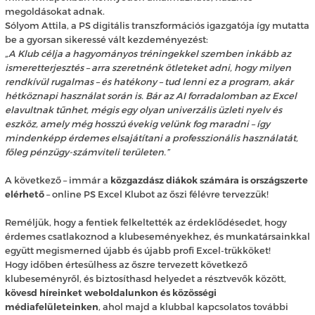
megoldásokat adnak.
Sólyom Attila, a PS digitális transzformációs igazgatója így mutatta
be a gyorsan sikeressé vált kezdeményezést:
„A Klub célja a hagyományos tréningekkel szemben inkább az
ismeretterjesztés – arra szeretnénk ötleteket adni, hogy milyen
rendkívül rugalmas – és hatékony – tud lenni ez a program, akár
hétköznapi használat során is. Bár az AI forradalomban az Excel
elavultnak tűnhet, mégis egy olyan univerzális üzleti nyelv és
eszköz, amely még hosszú évekig velünk fog maradni – így
mindenképp érdemes elsajátítani a professzionális használatát,
főleg pénzügy-számviteli területen.”
A következő – immár a
közgazdász diákok számára is országszerte
elérhető
– online PS Excel Klubot az őszi félévre tervezzük!
Reméljük, hogy a fentiek felkeltették az érdeklődésedet, hogy
érdemes csatlakoznod a klubeseményekhez, és munkatársainkkal
együtt megismerned újabb és újabb profi Excel-trükköket!
Hogy időben értesülhess az őszre tervezett következő
klubeseményről, és biztosíthasd helyedet a résztvevők között,
kövesd híreinket weboldalunkon és közösségi
médiafelületeinken
, ahol majd a klubbal kapcsolatos további