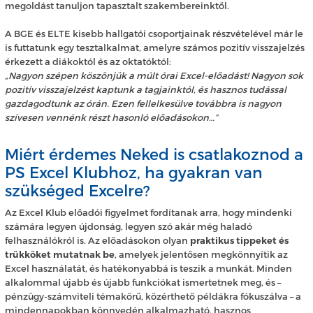
megoldást tanuljon tapasztalt szakembereinktől.
A BGE és ELTE kisebb hallgatói csoportjainak részvételével már le
is futtatunk egy tesztalkalmat, amelyre számos pozitív visszajelzés
érkezett a diákoktól és az oktatóktól:
„Nagyon szépen köszönjük a múlt órai Excel-előadást! Nagyon sok
pozitív visszajelzést kaptunk a tagjainktól, és hasznos tudással
gazdagodtunk az órán. Ezen fellelkesülve továbbra is nagyon
szívesen vennénk részt hasonló előadásokon…”
Miért érdemes Neked is csatlakoznod a
PS Excel Klubhoz, ha gyakran van
szükséged Excelre?
Az Excel Klub előadói figyelmet fordítanak arra, hogy mindenki
számára legyen újdonság, legyen szó akár még haladó
felhasználókról is. Az előadásokon olyan
praktikus tippeket és
trükköket mutatnak be
, amelyek jelentősen megkönnyítik az
Excel használatát, és hatékonyabbá is teszik a munkát. Minden
alkalommal újabb és újabb funkciókat ismertetnek meg, és –
pénzügy-számviteli témakörű, közérthető példákra fókuszálva – a
mindennapokban könnyedén alkalmazható, hasznos