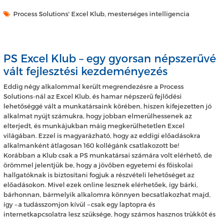
Process Solutions' Excel Klub, mesterséges intelligencia
PS Excel Klub – egy gyorsan népszerűvé
vált fejlesztési kezdeményezés
Eddig négy alkalommal került megrendezésre a Process
Solutions-nál az Excel Klub, és hamar népszerű fejlődési
lehetőséggé vált a munkatársaink körében, hiszen kifejezetten jó
alkalmat nyújt számukra, hogy jobban elmerülhessenek az
elterjedt, és munkájukban máig megkerülhetetlen Excel
világában. Ezzel is magyarázható, hogy az eddigi előadásokra
alkalmanként átlagosan 160 kollégánk csatlakozott be!
Korábban a Klub csak a PS munkatársai számára volt elérhető, de
örömmel jelentjük be, hogy a jövőben egyetemi és főiskolai
hallgatóknak is biztosítani fogjuk a részvételi lehetőséget az
előadásokon. Mivel ezek online lesznek elérhetőek, így bárki,
bárhonnan, bármelyik alkalomra könnyen becsatlakozhat majd,
így
–
a tudásszomjon kívül
–
csak egy laptopra és
internetkapcsolatra lesz szüksége, hogy számos hasznos trükköt és