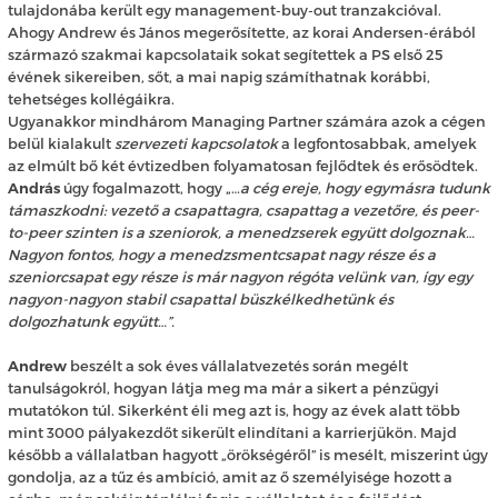
tulajdonába került egy management-buy-out tranzakcióval.
Ahogy Andrew és János megerősítette, az korai Andersen-érából
származó szakmai kapcsolataik sokat segítettek a PS első 25
évének sikereiben, sőt, a mai napig számíthatnak korábbi,
tehetséges kollégáikra.
Ugyanakkor mindhárom Managing Partner számára azok a cégen
belül kialakult
szervezeti kapcsolatok
a legfontosabbak, amelyek
az elmúlt bő két évtizedben folyamatosan fejlődtek és erősödtek.
András
úgy fogalmazott, hogy „…
a cég ereje, hogy egymásra tudunk
támaszkodni: vezető a csapattagra, csapattag a vezetőre, és peer-
to-peer szinten is a szeniorok, a menedzserek együtt dolgoznak…
Nagyon fontos, hogy a menedzsmentcsapat nagy része és a
szeniorcsapat egy része is már nagyon régóta velünk van, így egy
nagyon-nagyon stabil csapattal büszkélkedhetünk és
dolgozhatunk együtt…”.
Andrew
beszélt a sok éves vállalatvezetés során megélt
tanulságokról, hogyan látja meg ma már a sikert a pénzügyi
mutatókon túl. Sikerként éli meg azt is, hogy az évek alatt több
mint 3000 pályakezdőt sikerült elindítani a karrierjükön. Majd
később a vállalatban hagyott „örökségéről” is mesélt, miszerint úgy
gondolja, az a tűz és ambíció, amit az ő személyisége hozott a