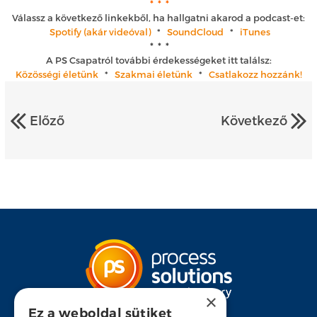
* * *
Válassz a következő linkekből, ha hallgatni akarod a podcast-et:
Spotify (akár videóval)
*
SoundCloud
*
iTunes
* * *
A PS Csapatról további érdekességeket itt találsz:
Közösségi életünk
*
Szakmai életünk
*
Csatlakozz hozzánk!
Előző
Következő
×
Ez a weboldal sütiket