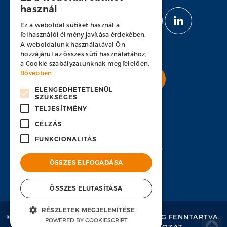
használ
KÖVESS MINKET
Ez a weboldal sütiket használ a
felhasználói élmény javítása érdekében.
A weboldalunk használatával Ön
hozzájárul az összes süti használatához,
a Cookie szabályzatunknak megfelelően.
Bővebben
Nyitott pozícióink
ELENGEDHETETLENÜL
SZÜKSÉGES
TELJESÍTMÉNY
CÉLZÁS
KAPCSOLAT
FUNKCIONALITÁS
H-1134 Budapest, Váci út 33
ÖSSZES ELFOGADÁSA
+36 1 451 7100
hr-hu@ps-bpo.com
ÖSSZES ELUTASÍTÁSA
RÉSZLETEK MEGJELENÍTÉSE
© 2015 PROCESS SOLUTIONS.
MINDEN JOG FENNTARTVA.
POWERED BY COOKIESCRIPT
ADATVÉDELEM
&
JOGI NYILATKOZAT