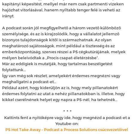
kapitányi képesítést, mellyel már nem csak partmenti vizeken
hajózhat vitorlásával, hanem nyíltabb tenger felé is veheti az
irányt.
A podcast során jól megfigyelhető a három vezető különböző
személyisége, és az is kirajzolódik, hogy a vállalatot jellemző
bizonyos tulajdonságok kitől is származhatnak. Az olyan
meghatározó sajátosságok, mint például a tisztesség és az
emberközpontúság, szerves részei a PS cégkutúrájának, melyek
mélyen beleivódtak a „Procis csapat-életérzésbe”.
Már az eddigiek is mutatják, hogy tartalmas beszélgetést
folytattunk…
Így van még sok részlet, amelyekért érdemes megnézni vagy
meghallgatni a podcast-et…
Például azért, hogy kiderüljön az is, hogy mely pillanatokért
érdemes folytatni az utat a nehéz pillanatokban is, illetve, hogy
kikkel cserélnének helyet egy napra a PS-nél, ha tehetnék…
* * *
Kattints fent a nyitóképre vagy ide, hogy megnézd a podcast-et a
Youtube-on:
PS Hot Take Away – Podcast a Process Solutions csúcsvezetőivel