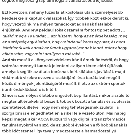
cégbe, még sokáig táplálni fogja a vállalatot és a fejlődést.
Ezt követően, néhány tüzes falat kóstolása után, személyesebb
kérdésekre is kaptunk válaszokat. Így, többek közt, ekkor derült ki,
hogy vezetőink ma milyen tanácsokat adnának fiatalabb
énjüknek.
Andrew
például sokak számára fontos tippet adott
„…
találd meg a Te utadat, … azt hiszem, hogy az az érdekesség, meg
az a szépség egy életben, hogy mindenki keres egy utat, és nem
feltétlenül kell annak az útnak ugyanolyannak lenni, mint ahogy
elképzelte, vagy mint amilyen a másoké…”
.
András
mesélt a környezetvédelem iránti érdeklődéséről, és hogy
számára mennyit tudnak jelenteni az ilyen téren elért újítások,
amelyek segítik az általa borúsnak leírt kilátások javítását, majd
vidámabb vizekre evezve a családjáról és a barátaival megélt
közös élmények jelentőségéről mesélt, illetve az extrém sportok
iránti érdeklődésére is kitért.
János
is személyes életébe engedett bepillantást, mikor a szüleitől
megtanult értékekről beszélt, többek között a tanulás és az olvasás
szeretetéről, illetve, hogy nem elég tehetségesnek születni, a
szorgalom is elengedhetetlen a siker felé vezető úton. Mai napig
képzi magát, akár ACCA kurzusról vagy digitális transzformációs
tanulmányokról van szó, de az utóbbi években a fő hobbijának is
több időt szentel, így tavaly megszerezte a harmadosztályú