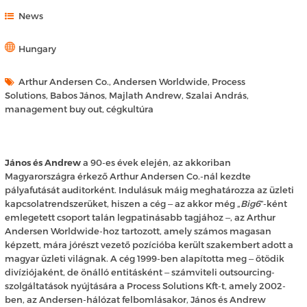
News
Hungary
Arthur Andersen Co., Andersen Worldwide, Process
Solutions, Babos János, Majlath Andrew, Szalai András,
management buy out, cégkultúra
János és Andrew
a 90-es évek elején, az akkoriban
Magyarországra érkező Arthur Andersen Co.-nál kezdte
pályafutását auditorként. Indulásuk máig meghatározza az üzleti
kapcsolatrendszerüket, hiszen a cég ‒ az akkor még „
Big6
”-ként
emlegetett csoport talán legpatinásabb tagjához ‒, az Arthur
Andersen Worldwide-hoz tartozott, amely számos magasan
képzett, mára jórészt vezető pozícióba került szakembert adott a
magyar üzleti világnak. A cég 1999-ben alapította meg ‒ ötödik
divíziójaként, de önálló entitásként ‒ számviteli outsourcing-
szolgáltatások nyújtására a Process Solutions Kft-t, amely 2002-
ben, az Andersen-hálózat felbomlásakor, János és Andrew